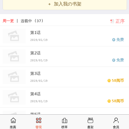
+ 加入我の书架
释生态学
食物链是由什么构成的
食物链影评
食物链的关系图
食物
正序
周一更
| 连载中 (37)
链顶端的猛兽
食物链的三种类型
食物链和食物网的思维导图
韩漫
第1话
食物链在生物富集中的作用
韩漫食物链
食物链漫画
食物链漫画免
免费
2019/01/19
费
看食物链漫画末删减版
食物链免费
版食物链漫画最新话
食物链
第2话
漫画汗汗漫画
食物链漫画歪歪漫画
食物链漫画土豪漫画
食物链漫
免费
2019/01/19
画完整
食物链免费版下拉式
第3话
58阅币
2019/01/19
第4话
58阅币
2019/01/19
第5话
58阅币
2019/01/19
推薦
發現
榜單
書架
會員