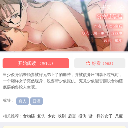
书架
食物链是指
作者：
布缨&麻糬
状态：
周一更 |
连载中
读者：
成年
开始阅读
好看
(第1话)
(968)
当少俊身陷未婚妻被好兄弟上了的痛苦，并被债务压到喘不过气时，
一个谜样女子突然现身，说要帮少俊报仇。究竟少俊能否摆脱食物链
底层的鲁蛇人生呢…
标签：
真人
日漫
相关推荐：
食物链
复仇
少女
戏剧
后宫
报仇
谜一样的女子
尺度
食物链在生物富集中的作用
食物链是指
食物链生物
食物链名词解