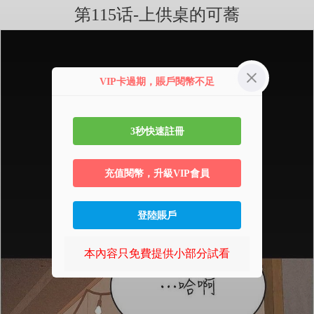
第115话-上供桌的可蕎
VIP卡過期，賬戶閱幣不足
3秒快速註冊
充值閱幣，升級VIP會員
登陸賬戶
本內容只免費提供小部分試看