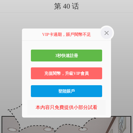
第 40 话
VIP卡過期，賬戶閱幣不足
3秒快速註冊
充值閱幣，升級VIP會員
登陸賬戶
本內容只免費提供小部分試看