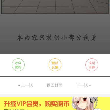
收藏
報錯
展開
網站
反饋
目錄
« 上一話
返回封面
下一話 »