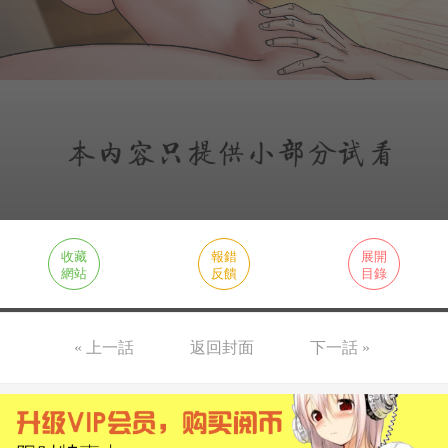
收藏
報錯
展開
網站
反饋
目錄
« 上一話
返回封面
下一話 »