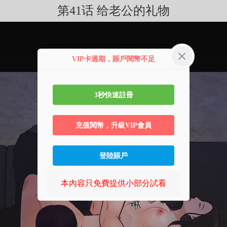
第41话 给老公的礼物
VIP卡過期，賬戶閱幣不足
3秒快速註冊
充值閱幣，升級VIP會員
登陸賬戶
本內容只免費提供小部分試看